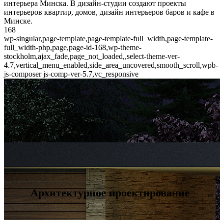
интерьера Минска. В дизайн-студии создают проекты
интерьеров квартир, домов, дизайн интерьеров баров и кафе в
Минске.
168
wp-singular,page-template,page-template-full_width,page-template-
full_width-php,page,page-id-168,wp-theme-
stockholm,ajax_fade,page_not_loaded,,select-theme-ver-
4.7,vertical_menu_enabled,side_area_uncovered,smooth_scroll,wpb-
js-composer js-comp-ver-5.7,vc_responsive
Архитектурное проектирование