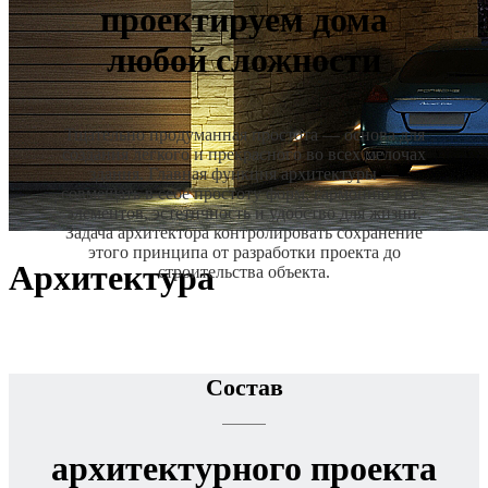
проектируем дома
любой сложности
Тщательно продуманная простота — основа для
создания легкого и прекрасного во всех мелочах
здания. Главная функция архитектуры —
совмещать в себе простоту форм, гармонию всех
элементов, эстетичность и удобство для жизни.
Задача архитектора контролировать сохранение
этого принципа от разработки проекта до
Архитектура
строительства объекта.
Состав
архитектурного проекта