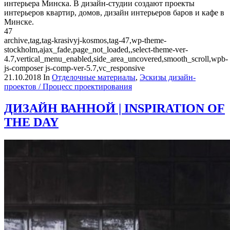
интерьера Минска. В дизайн-студии создают проекты
интерьеров квартир, домов, дизайн интерьеров баров и кафе в
Минске.
47
archive,tag,tag-krasivyj-kosmos,tag-47,wp-theme-
stockholm,ajax_fade,page_not_loaded,,select-theme-ver-
4.7,vertical_menu_enabled,side_area_uncovered,smooth_scroll,wpb-
js-composer js-comp-ver-5.7,vc_responsive
21.10.2018
In
Отделочные материалы
,
Эскизы дизайн-
проектов / Процесс проектирования
ДИЗАЙН ВАННОЙ | INSPIRATION OF
THE DAY